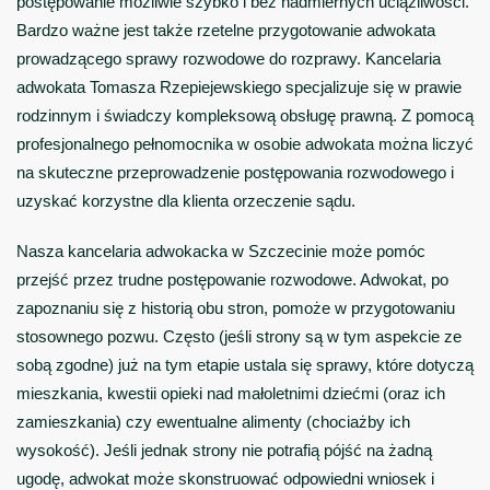
postępowanie możliwie szybko i bez nadmiernych uciążliwości.
Bardzo ważne jest także rzetelne przygotowanie adwokata
prowadzącego sprawy rozwodowe do rozprawy.
Kancelaria
adwokata Tomasza Rzepiejewskiego
specjalizuje się w prawie
rodzinnym i świadczy kompleksową obsługę prawną. Z pomocą
profesjonalnego pełnomocnika w osobie adwokata można liczyć
na skuteczne przeprowadzenie postępowania rozwodowego i
uzyskać korzystne dla klienta orzeczenie sądu.
Nasza kancelaria adwokacka w Szczecinie może pomóc
przejść przez trudne postępowanie rozwodowe. Adwokat, po
zapoznaniu się z historią obu stron, pomoże w przygotowaniu
stosownego pozwu. Często (jeśli strony są w tym aspekcie ze
sobą zgodne) już na tym etapie ustala się sprawy, które dotyczą
mieszkania, kwestii opieki nad małoletnimi dziećmi (oraz ich
zamieszkania) czy ewentualne alimenty (chociażby ich
wysokość). Jeśli jednak strony nie potrafią pójść na żadną
ugodę, adwokat może skonstruować odpowiedni wniosek i