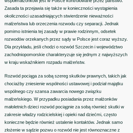
współmałżonków jest w Polsce kontrolowane przez państwo.
Zasada ta przejawia się także w konieczności wystąpienia
okoliczności uzasadniających stwierdzenie nieważności
małżeństwa lub orzeczenia rozwodu czy separacji. Jednak
pomimo istnienia tej zasady w prawie rodzinnym, odsetek
rozwodów orzekanych przez sądy w Polsce jest coraz wyższy.
Dla przykładu, jeśli chodzi o rozwód Szczecin i województwo
zachodniopomorskie charakteryzuje się jednym z najwyższych
w kraju wskaźnikiem rozpadu małżeństw.
Rozwód pociąga za sobą szereg skutków prawnych, takich jak
chociażby zniesienie wspólności ustawowej i podział majątku
wspólnego czy szansa zawarcia nowego związku
małżeńskiego. W przypadku posiadania przez małżonków
małoletnich dzieci rozwód pociągnie za sobą również skutki w
zakresie władzy rodzicielskiej i opieki nad dziećmi, często
konieczne będzie również ustalenie kontaktów. Jednak samo
złożenie w sądzie pozwu o rozwód nie jest równoznaczne z